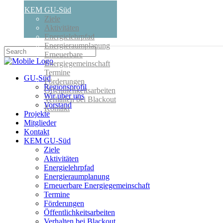
KEM GU-Süd
Ziele
Aktivitäten
Energielehrpfad
Energieraumplanung
Erneuerbare
Energiegemeinschaft
Termine
GU-Süd
Förderungen
Regionsprofil
Öffentlichkeitsarbeiten
Wir über uns
Verhalten bei Blackout
Vorstand
Kontakt
Projekte
Mitglieder
Kontakt
KEM GU-Süd
Ziele
Aktivitäten
Energielehrpfad
Energieraumplanung
Erneuerbare Energiegemeinschaft
Termine
Förderungen
Öffentlichkeitsarbeiten
Verhalten bei Blackout