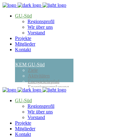
GU-Süd
Regionsprofil
Wir über uns
Vorstand
Projekte
Mitglieder
Kontakt
KEM GU-Süd
Ziele
Aktivitäten
Energielehrpfad
Energieraumplanung
Erneuerbare
Energiegemeinschaft
GU-Süd
Termine
Regionsprofil
Förderungen
Wir über uns
Öffentlichkeitsarbeiten
Vorstand
Verhalten bei Blackout
Projekte
Kontakt
Mitglieder
Kontakt